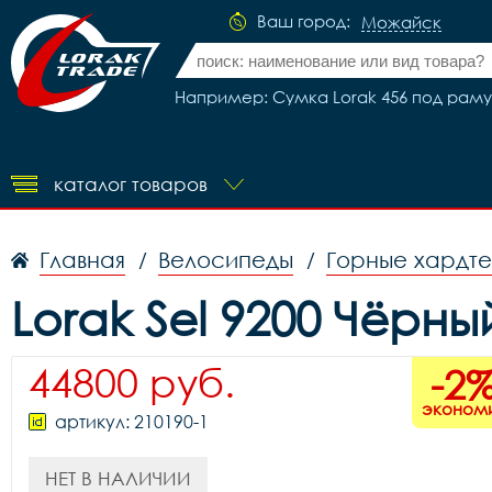
Ваш город:
Можайск
Например: Сумка Lorak 456 под раму
каталог товаров
Главная
Велосипеды
Горные хардт
/
/
Lorak Sel 9200 Чёр
44800 руб.
-2
эконом
артикул: 210190-1
НЕТ В НАЛИЧИИ