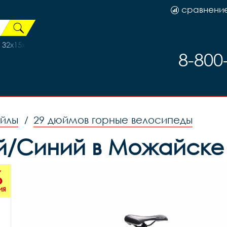
сравнени
 32х15х5см черно-красный, код 45602
8-800
ейлы
29 дюймов горные велосипеды
/
ный/Синий в Можайске
%
ия