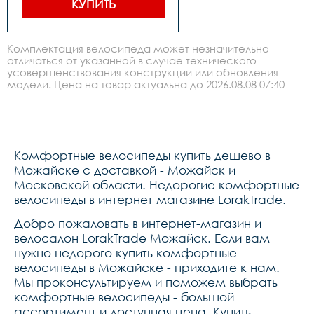
КУПИТЬ
переключатель shimano rd-
m310 altus,передний 
тормоз tektro m285 hydr. 
disc 160 
Комплектация велосипеда может незначительно
гидравлический,задний 
отличаться от указанной в случае технического
тормоз tektro m285 hydr. 
усовершенствования конструкции или обновления
disc 160 гидравлический 
,манетки shimano-
модели. Цена на товар актуальна до 2026.08.08 07:40
m315,шатуны prowheel 
alloy 283848 
170mm,каретка neco 910 
картридж,задние звезды 
shimano hg200-8 
кассета,втулки на 
Комфортные велосипеды купить дешево в
промах,покрышки 
chaoyang 28*1.75 
Можайске с доставкой - Можайск и
h5113,обода двойной da-
Московской области. Недорогие комфортные
18 28,цепьkmc z8,руль lorak 
велосипеды в интернет магазине LorakTrade.
alloy 640w,вынос tds-zoom 
регулируемый по 
углу,подседельный штырь 
Добро пожаловать в интернет-магазин и
lorak alloy 
велосалон LorakTrade Можайск. Если вам
27.2*300mm,рулевая 
нужно недорого купить комфортные
колонка neco,седло lorak 
6752,педали alloy 976
велосипеды в Можайске - приходите к нам.
Мы проконсультируем и поможем выбрать
комфортные велосипеды - большой
ассортимент и доступная цена. Купить