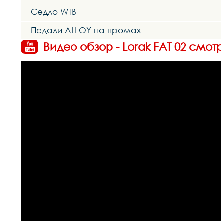
Седло WTB
Педали ALLOY на промах
Видео обзор - Lorak FAT 02 смот