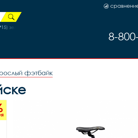
сравнени
15) зелёное дерево, код 77911
8-800
зрослый фэтбайк
йске
%
ия