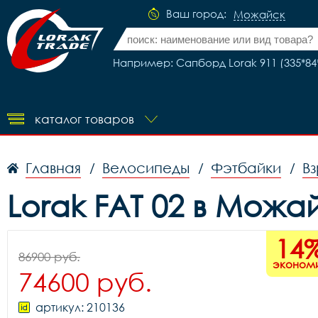
Ваш город:
Можайск
Например: Сапборд Lorak 911 (335*84*
каталог товаров
Главная
Велосипеды
Фэтбайки
В
/
/
/
Lorak FAT 02 в Можа
14
86900 руб.
эконом
74600 руб.
артикул: 210136