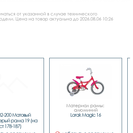
аться от указанной в случае технического
ли. Цена на товар актуальна до 2026.08.06 10:26
Материал рамы: 
алюминий

Тип тормозов: ножной

2-200 Матовый 
Lorak Magic 16
Диаметр колес: 16

рый рама 19 (на 
Материал рамы 		
ст 178-187)
Белый/Красный, Розовый

Вилка 		STEEL жесткая
