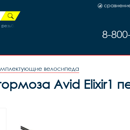
сравнени
 резьб/V-brake, код 110223
8-800
омплектующие велосипеда
ормоза Avid Elixir1 п