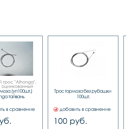
 трос "Alhonga", 
 оцинкованный 
6 material B1, 
моза (уп100шт.) 
Трос тормоза без рубашки 
5 2100mm), цена 
nga тайвань
100шт.
шт, упаковка 
й бокс, Тайвань
ть в сравнение
добавить в сравнение
уб.
100 руб.