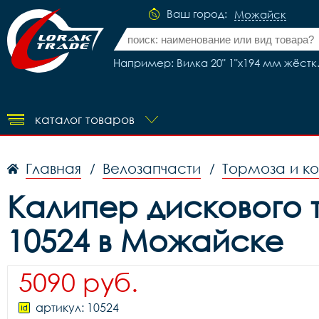
Ваш город:
Можайск
Например: Вилка 20" 1"х194 мм жёстк.
каталог товаров
Главная
Велозапчасти
Тормоза и к
/
/
Калипер дискового т
10524 в Можайске
5090 руб.
артикул: 10524