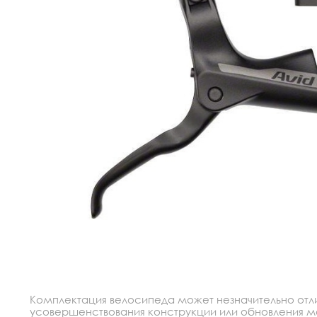
Комплектация велосипеда может незначительно отлич
усовершенствования конструкции или обновления моде