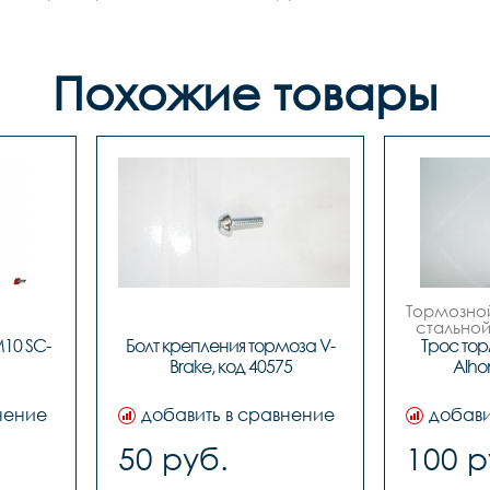
Похожие товары
Тормозной
стальной
(№.98 7х
M10 SC-
Болт крепления тормоза V-
Трос тор
length 1.
Brake, код 40575
Alho
за 100
картонны
нение
добавить в сравнение
добави
50 руб.
100 р