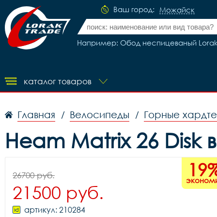
Ваш город:
Можайск
Например: Обод неспицеваный Lorak 
каталог товаров
Главная
Велосипеды
Горные хардт
/
/
Heam Matrix 26 Disk
19
26700 руб.
эконом
21500 руб.
артикул: 210284