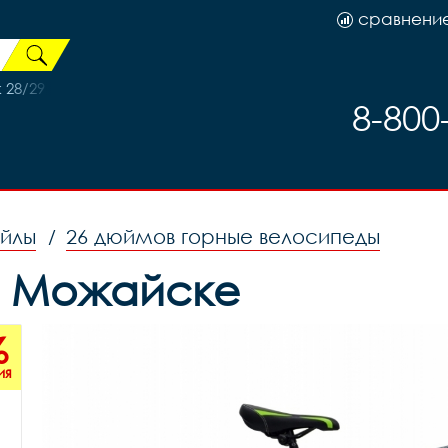
сравнени
28/29 14G*36H двойной Серебро, код 41203
8-800
ейлы
26 дюймов горные велосипеды
/
 в Можайске
%
ия