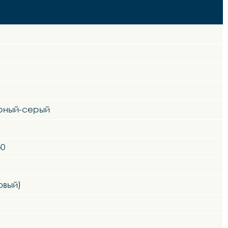
ерный-серый
50
овый)