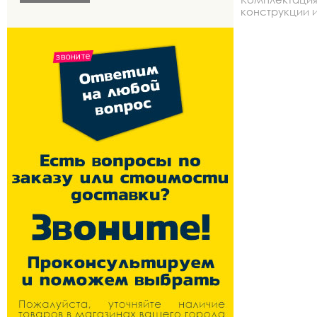
ско
конструкции и
передний-,
скорост
план
3ск.,т
типано
алю
двойной
26x2.1
сталь,педал
2