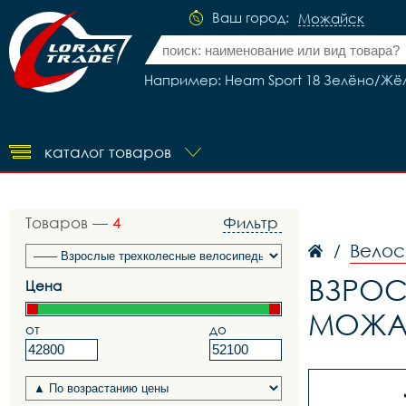
Ваш город:
Можайск
Например: Heam Sport 18 Зелёно/Жё
каталог товаров
Товаров —
4
Фильтр
Велос
/
ВЗРОС
Цена
МОЖА
от
до