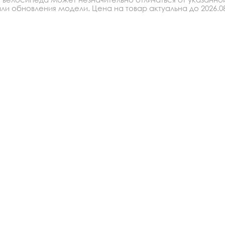
ростей 
ли обновления модели. Цена на товар актуальна до 2026.08
переключатель 
ей задний- 
етарная 
ормоза- v-
жной,обод- 
миний, 
,покрышки- 
25,крылья- 
и- пластик,вес- 
8.41 кг