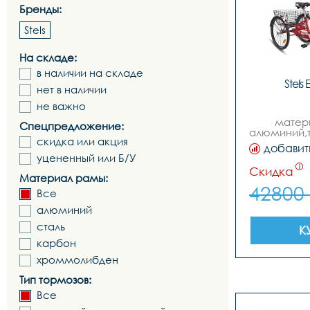
Бренды:
Stels
На складе:
в наличии на складе
Stels 
нет в наличии
не важно
матери
Спецпредложение:
алюминий,т
скидка или акция
br-обод
добавит
колес: 2
уцененный или Б/У
скоросте
i
Скидка
рамы ве
Материал рамы:
16,вилк
42800
Все
жесткая, ст
ко
алюминий
резьбов
картрид
сталь
К
стальалюмин
карбон
передн
гайка,втулка
хроммолибден
гайка,шифт
звё
Тип тормозов:
22т,пер
Все
ско
передний-,